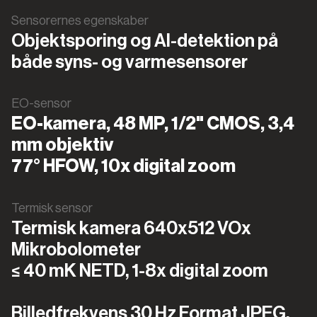
Sensorernes egenskaber
Objektsporing og AI-detektion på
både syns- og varmesensorer
EO-sensor
EO-kamera, 48 MP, 1/2" CMOS, 3,4
mm objektiv
77° HFOW, 10x digital zoom
Termisk sensor
Termisk kamera 640x512 VOx
Mikrobolometer
≤ 40 mK NETD, 1-8x digital zoom
Billedfrekvens 30 Hz Format JPEG,