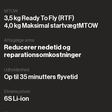
MTOW
3,5 kg Ready To Fly (RTF)
4,0 kg Maksimal startvægtMTOW
Aftagelige arme
Reducerer nedetid og
reparationsomkostninger
Udholdenhed
Op til 35 minutters flyvetid
Strømsystem
6S Li-ion