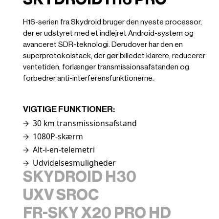
H16-serien fra Skydroid bruger den nyeste processor,
der er udstyret med et indlejret Android-system og
avanceret SDR-teknologi. Derudover har den en
superprotokolstack, der gør billedet klarere, reducerer
ventetiden, forlænger transmissionsafstanden og
forbedrer anti-interferensfunktionerne.
VIGTIGE FUNKTIONER:
30 km transmissionsafstand
1080P-skærm
Alt-i-en-telemetri
Udvidelsesmuligheder
SKYDROID H30
UXV SROC
Skydroid H30 er en bærbar og omkostningseffektiv
FR-SKY X20 PRO HD
jordkontrolstation til droner, der integrerer videolink,
SRoC (Soldier Robotic Controller): En robust GCS med